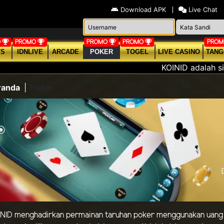
Download APK
Live Chat
O
PROMO
PROMO
PROMO
PRO
TS
IDNLIVE
ARCADE
POKER
TOGEL
LIVE CASINO
TANG
KOINID adalah situs taruhan judi 
randa
Poker
NID menghadirkan permainan taruhan poker menggunakan uang asl