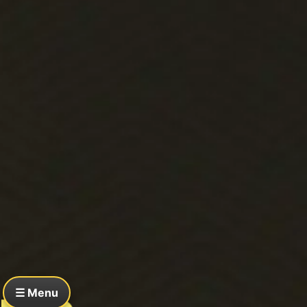
☰ Menu