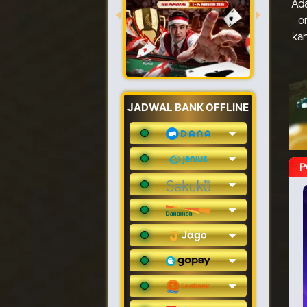
Ada
o
kar
JADWAL BANK OFFLINE
P