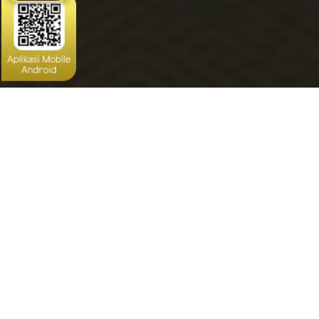
TENTANG KAMI
Daftar
KoinID
S