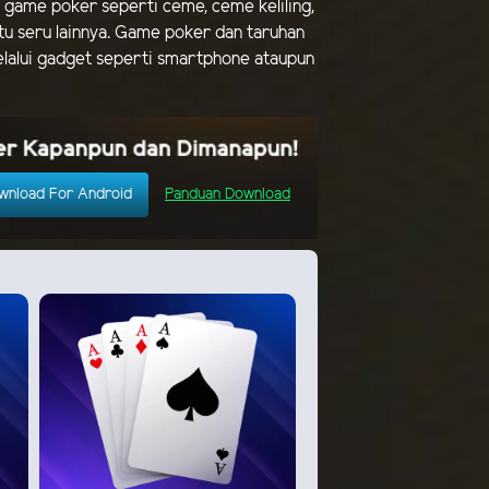
n game poker seperti ceme, ceme keliling,
tu seru lainnya. Game poker dan taruhan
elalui gadget seperti smartphone ataupun
nload For Android
Panduan Download