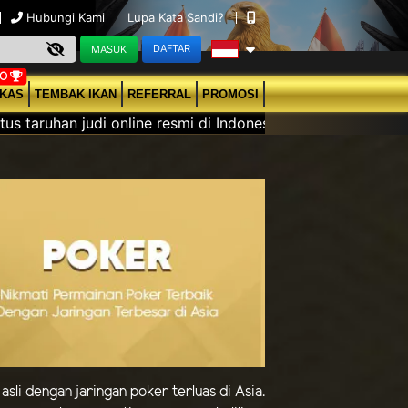
Hubungi Kami
Lupa Kata Sandi?
DAFTAR
MO
KAS
TEMBAK IKAN
REFERRAL
PROMOSI
online resmi di Indonesia, menawarkan banyak jenis permainan
i dengan jaringan poker terluas di Asia.